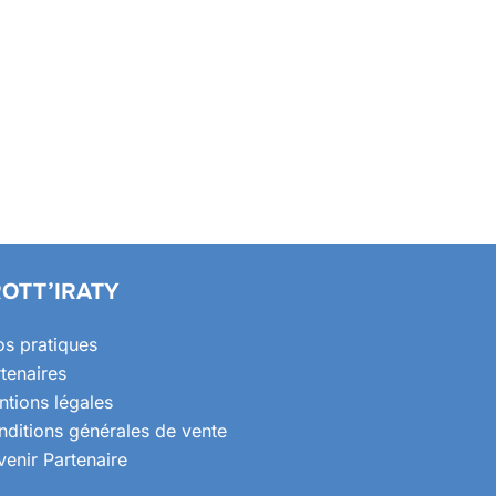
OTT’IRATY
os pratiques
tenaires
tions légales
ditions générales de vente
enir Partenaire