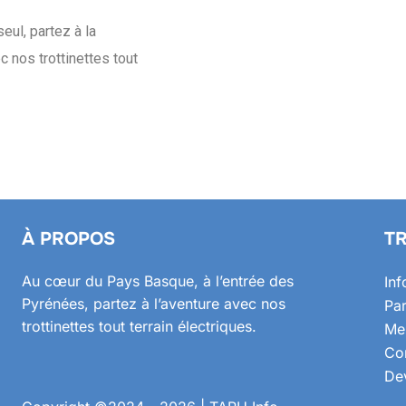
ul, partez à la
ec nos
trottinettes tout
À PROPOS
TR
Au cœur du Pays Basque, à l’entrée des
Inf
Pyrénées, partez à l’aventure avec nos
Par
trottinettes tout terrain électriques.
Men
Con
Dev